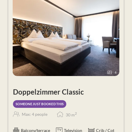
zusätzlicher
hoteleigener Liegebereich
im
Thermenbad
Bademantel, Badetuch und Badetasche für den
Aufenthalt
Frühstücksbuffet
mit Produkten aus der Region
Mittagssnack
mit Suppe & Salat
5-Gänge-Wahlmenü
am Abend
Benützung der
hoteleigenen Saunawelt
Sport-Aktiv-Programm & Fitness-Studio in der
Therme
WLAN und Sky-TV in allen Zimmern
4
Doppelzimmer Classic
SOMEONE JUST BOOKED THIS
2
Max: 4 people
30
m
Balcony/terrace
Television
Crib / Cot