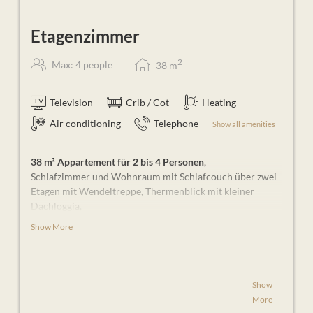
Etagenzimmer
2
Max: 4 people
38
m
Television
Crib / Cot
Heating
Air conditioning
Telephone
Show all amenities
38 m² Appartement für 2 bis 4 Personen
,
Schlafzimmer und Wohnraum mit Schlafcouch über zwei
Etagen mit Wendeltreppe, Thermenblick mit kleiner
Dachloggia,
Show More
Weitere Ausstattungen: Klimaanlage, Badezimmer mit
Dusche und WC, Haarföhn, Telefon, Radio, 2 Flat-TV mit
Sky, gratis W-LAN, Zimmersafe, Minibar
Show
2 Nächtigungen
im romantisch dekorierten
More
Zimmer