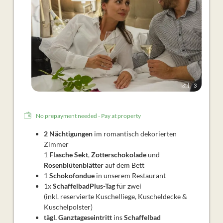
3
No prepayment needed - Pay at property
2 Nächtigungen
im romantisch dekorierten
Zimmer
1
Flasche Sekt
,
Zotterschokolade
und
Rosenblütenblätter
auf dem Bett
1
Schokofondue
in unserem Restaurant
1x
SchaffelbadPlus-Tag
für zwei
(inkl. reservierte Kuschelliege, Kuscheldecke &
Kuschelpolster)
tägl.
Ganztageseintritt
ins
Schaffelbad