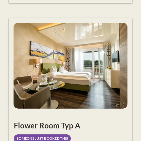
Loipersdorf
direkter Verbindungsgang in Therme &
Schaffelbad
inkludierte Liege
im Thermenbereich
zusätzlicher
hoteleigener Liegebereich
im
Thermenbad
Bademantel, Badetuch und Badetasche für den
Aufenthalt
Frühstücksbuffet
mit Produkten aus der Region
Mittagssnack
mit Suppe & Salat
5-Gänge-Wahlmenü
am Abend
Benützung der
hoteleigenen Saunawelt
Sport-Aktiv-Programm & Fitness-Studio in der
Therme
WLAN und Sky-TV in allen Zimmern
2
Flower Room Typ A
SOMEONE JUST BOOKED THIS