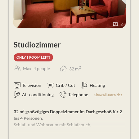
Sport-Aktiv-Programm & Fitness-Studio in der
Therme
WLAN und Sky-TV in allen Zimmern
2
Studiozimmer
ONLY 1 ROOM LEFT!
2
Max: 4 people
32
m
Television
Crib / Cot
Heating
Air conditioning
Telephone
Show all amenities
32 m² großzügiges Doppelzimmer im Dachgeschoß für 2
bis 4 Personen
,
Schlaf- und Wohnraum mit Schlafcouch,
Weitere Ausstattungen: Klimaanlage, Badezimmer mit