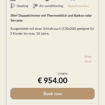
Heating
Air conditioning
Show all amenities
30m² Doppelzimmer mit Thermenblick und Balkon oder
Terrasse
Ausgestattet mit einer Schlafcouch (130x200) geeignet für
2 Kinder bis max. 10 Jahre.
Show
2 Nächtigungen
im romantisch dekorierten
More
Zimmer
1
Flasche Sekt
,
Zotterschokolade
und
2 nights
Rosenblütenblätter
auf dem Bett
€ 954.00
1
Schokofondue
in unserem Restaurant
1x
SchaffelbadPlus-Tag
für zwei
(inkl. reservierte Kuschelliege, Kuscheldecke &
Book now
Kuschelpolster)
tägl.
Ganztageseintritt
ins
Schaffelbad
tägl. Ganztageseintritt
ins
Thermenresort