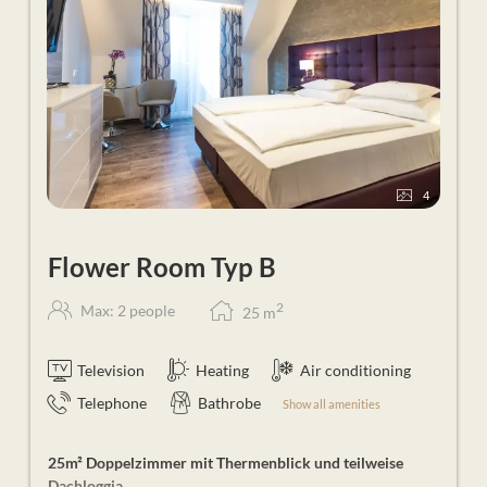
Aufenthalt
Frühstücksbuffet
mit Produkten aus der Region
Mittagssnack
mit Suppe & Salat
5-Gänge-Wahlmenü
am Abend
Benützung der
hoteleigenen Saunawelt
Sport-Aktiv-Programm & Fitness-Studio in der
Therme
WLAN und Sky-TV in allen Zimmern
4
Flower Room Typ B
2
Max: 2 people
25
m
Television
Heating
Air conditioning
Telephone
Bathrobe
Show all amenities
25m² Doppelzimmer mit Thermenblick und teilweise
Dachloggia