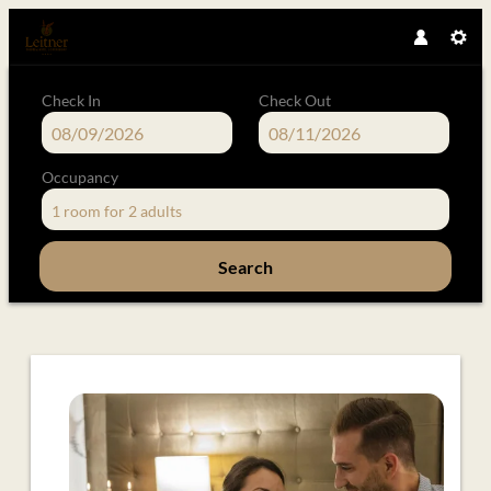
Check In
Check Out
Occupancy
1 room
for
2 adults
Search
Offer Details